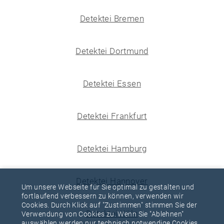
Detektei Bremen
Detektei Dortmund
Detektei Essen
Detektei Frankfurt
Detektei Hamburg
Detektei Hannover
Um unsere Webseite für Sie optimal zu gestalten und
fortlaufend verbessern zu können, verwenden wir
Cookies. Durch Klick auf "Zustimmen" stimmen Sie der
Detektei Köln
Verwendung von Cookies zu. Wenn Sie "Ablehnen"
auswählen werden nur technisch notwendige Cookies