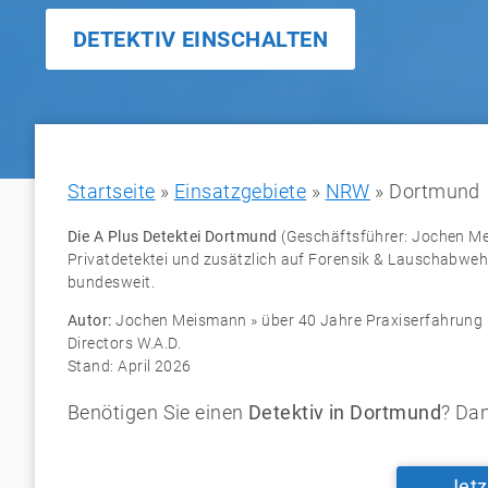
DETEKTIV EINSCHALTEN
Startseite
»
Einsatzgebiete
»
NRW
»
Dortmund
Die A Plus Detektei Dortmund
(Geschäftsführer:
Jochen M
Privatdetektei
und zusätzlich auf
Forensik & Lauschabweh
bundesweit
.
Autor:
Jochen Meismann
»
über 40 Jahre Praxiserfahrung
Directors W.A.D.
Stand: April 2026
Benötigen Sie einen
Detektiv in Dortmund
? Dan
Jetz