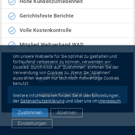
Hohe Kundenzufriedenheit
Gerichtsfeste Berichte
Volle Kostenkontrolle
Mitglied Weltverband WAD
Um unsere Webseite für Sie optimal zu gestalten und
fortlaufend verbessern zu können, verwenden wir
Aus deutschem Festnetz kostenfreie Hotline:
Cookies. Durch Klick auf "Zustimmen" stimmen Sie der
Verwendung von Cookies zu. Wenn Sie "Ablehnen"
0800 - 33 33 583
auswählen werden nur technisch notwendige Cookies
benutzt.
KONTAKTFORMULAR
Weitere Informationen finden Sie in den Einstellungen,
der
Datenschutzerklärung
und über uns im
Impressum
.
Zustimmen
Ablehnen
Einstellungen