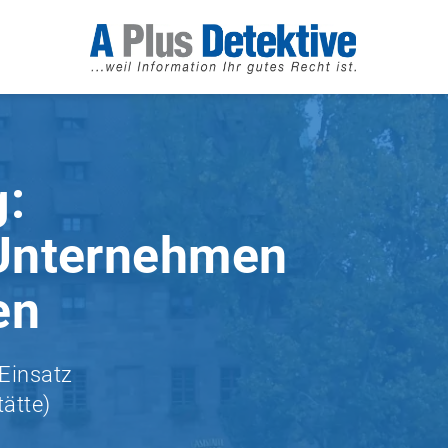
g:
 Unternehmen
en
 Einsatz
tätte)