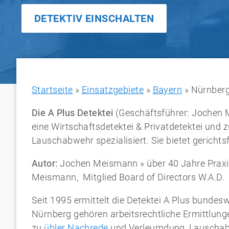
DETEKTIV EINSCHALTEN
Startseite
»
Einsatzgebiete
»
Bayern
»
Nürnber
Die A Plus Detektei
(Geschäftsführer: Jochen 
eine Wirtschaftsdetektei & Privatdetektei und z
Lauschabwehr spezialisiert. Sie bietet gericht
Autor:
Jochen Meismann » über 40 Jahre Praxis
Meismann, Mitglied Board of Directors W.A.D.
Seit 1995 ermittelt die Detektei A Plus bunde
Nürnberg gehören arbeitsrechtliche Ermittlun
zu
übler Nachrede
und Verleumdung, Lauschabw