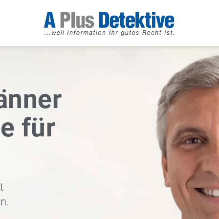
änner
e für
t
n.