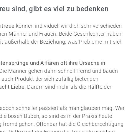
eu sind, gibt es viel zu bedenken
ntreue
können individuell wirklich sehr verschieden
chen Männer und Frauen. Beide Geschlechter haben
tät außerhalb der Beziehung, was Probleme mit sich
itensprünge und Affären oft ihre Ursache in
 Die Männer gehen dann schnell fremd und bauen
auch Produkt der sich zufällig bietenden
acht Liebe
. Darum sind mehr als die Hälfte der
s jedoch schneller passiert als man glauben mag. Wer
die bösen Buben, so sind es in der Praxis heute
g fremd gehen. Offenbar hat die Gleichberechtigung
ast 75 Prozent der Frauen die Treue als wichtige