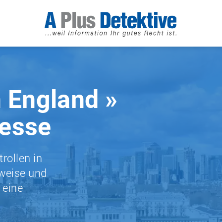
 England »
resse
rollen in
eweise und
 eine