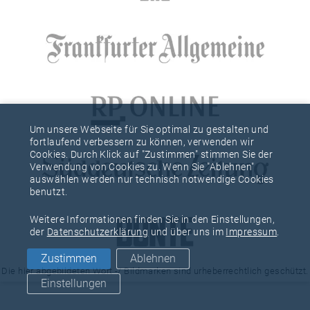
Um unsere Webseite für Sie optimal zu gestalten und
fortlaufend verbessern zu können, verwenden wir
Cookies. Durch Klick auf "Zustimmen" stimmen Sie der
Verwendung von Cookies zu. Wenn Sie "Ablehnen"
auswählen werden nur technisch notwendige Cookies
benutzt.
Weitere Informationen finden Sie in den Einstellungen,
der
Datenschutzerklärung
und über uns im
Impressum
.
Zustimmen
Ablehnen
Die hier abgebildeten Wort -/ Bildmarken sind urheberrechtlich geschützt.
Einstellungen