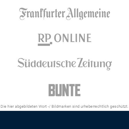
Die hier abgebildeten Wort -/ Bildmarken sind urheberrechtlich geschützt.